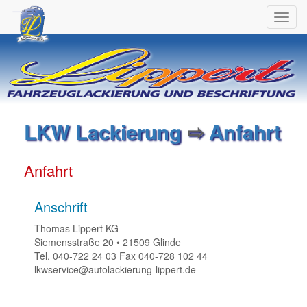
Toggl
navig
LKW Lackierung
⇨
Anfahrt
Anfahrt
Anschrift
Thomas Lippert KG
Siemensstraße 20 • 21509 Glinde
Tel. 040-722 24 03 Fax 040-728 102 44
lkwservice@autolackierung-lippert.de