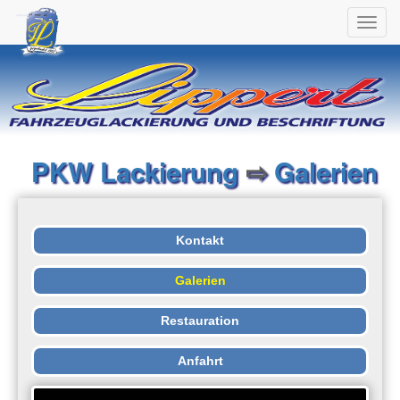
Toggl
navig
PKW Lackierung
⇨
Galerien
Kontakt
Galerien
Restauration
Anfahrt