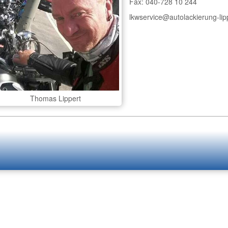
Fax: 040-728 10 244
lkwservice@autolackierung-lip
Thomas Lippert